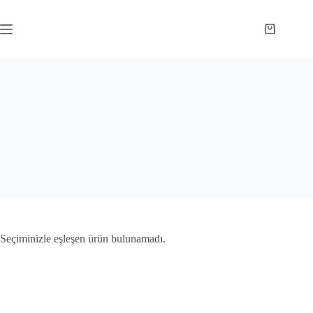
Skip
to
content
Shopping
cart
Seçiminizle eşleşen ürün bulunamadı.