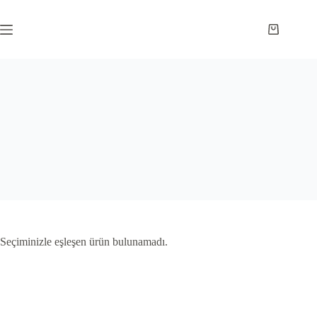
Skip
to
content
Shopping
cart
Seçiminizle eşleşen ürün bulunamadı.